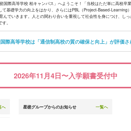
星槎国際高等学校 柏キャンパス」へようこそ！「当校はただ単に高校卒
力の向上をはかり、さらにはPBL（Project-Based-Learning）
k-和の力）を育んでいきます。人との関わり合いを重視して社会性を身につけ
です。
槎国際高等学校は「通信制高校の質の確保と向上」が評価さ
2026年11月4日〜
入学願書受付中
覧へ
星槎グループからのお知らせ
一覧へ