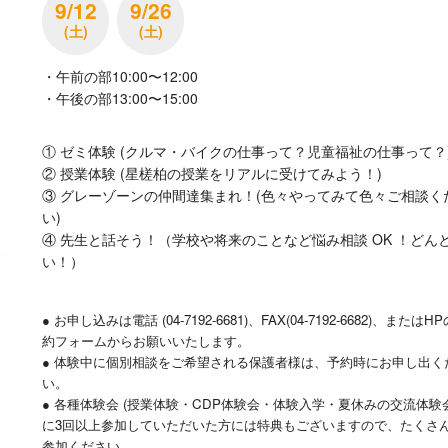
9/12
9/26
(土)
(土)
・午前の部10:00〜12:00
・午後の部13:00〜15:00
① ゼミ体験 (クルマ・バイクの仕事って？児童福祉の仕事って？
② 授業体験 (星槎柏の授業をリアルに受けてみよう！)
③ グレーゾーンの仲間達集まれ！(色々やってみて色々ご相談く
い)
④ 先生と話そう！（学校や将来のことなど悩み相談 OK ！どん
い！）
● お申し込みは電話 (04-7192-6681)、FAX(04-7192-6682)、またはH
約フォームからお願いいたします。
● 体験中に個別相談をご希望される保護者様は、予約時にお申し出く
い。
● 各種体験会 (授業体験・CDP体験会・体験入学・夏休みの交流体験会
に3回以上参加していただいた方には特典もございますので、たくさ
参加ください。