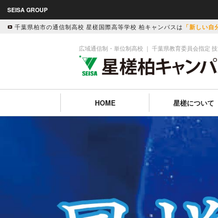
SEISA GROUP
千葉県柏市の通信制高校 星槎国際高等学校 柏キャンパスは
「新しい自
広域通信制・単位制高校 ｜ 千葉県教育委員会指定 
HOME
星槎について