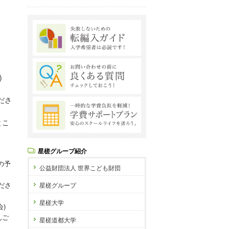
)
ださ
とこ
星槎グループ紹介
Pの予
公益財団法人 世界こども財団
ださ
星槎グループ
星槎大学
)
んご
星槎道都大学